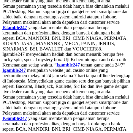
live dealer cantik yang akan menemani kemenangan anda.
Semua permainan yang tersedia tidak hanya bisa dimainkan melalui
PC/Desktop, Namun support juga di gadget seperti smartphone dan
tablet baik dengan operating system android ataupun Iphone.
Pelayanan maksimal akan anda dapatkan dari customer service
IGamble247
yang akan memberikan pengalaman berupa
keramahan dan profesionalitas, dengan banyak dukungan bank
seperti BCA, MANDIRI, BNI, BRI, CIMB NIAGA, PERMATA ,
KOSPIN JASA , MAYBANK , MEGA, PANIN, JENIUS,
SINARMAS. BSI, E-WALLET dan VOUCHER88.
Igamble247 menyediakan hadiah dan bonus menarik berupa free
lucky spin, special mystery box. Uji Keberuntungan anda dan raih
Kemenangan setiap waktu. “
Igamble247
teman game anda 24/7”
Igamble247
merupakan website judi casino online yang
berkomitmen melayani 24 jam selama 7 hari tanpa offline terlengkap
di Indonesia. Menyediakan game casino seru dengan banyak pilihan
seperti Baccarat, Blackjack, Roulette, Sic Bo dan live game dengan
live dealer cantik yang akan menemani kemenangan anda.
Semua permainan yang tersedia tidak hanya bisa dimainkan melalui
PC/Desktop, Namun support juga di gadget seperti smartphone dan
tablet baik dengan operating system android ataupun Iphone.
Pelayanan maksimal akan anda dapatkan dari customer service
IGamble247
yang akan memberikan pengalaman berupa
keramahan dan profesionalitas, dengan banyak dukungan bank
seperti BCA, MANDIRI, BNI, BRI, CIMB NIAGA, PERMATA ,