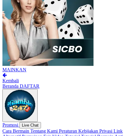
MAINKAN
Kembali
Beranda
DAFTAR
Promosi
Live Chat
Cara Bermain
Tentang Kami
Peraturan
Kebijakan Privasi
Link