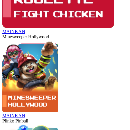
MAINKAN
Minesweeper Hollywood
MAINKAN
Plinko Pinball