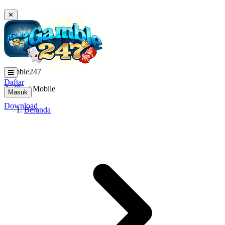
✕
igamble247
Daftar
Aplikasi Mobile
Masuk
Download
Beranda