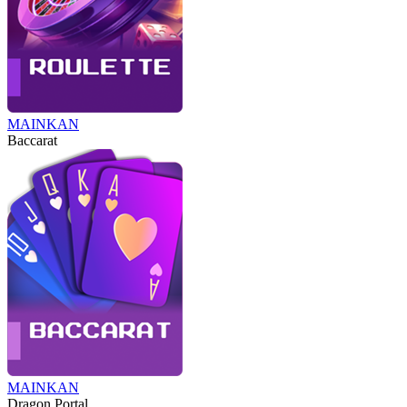
MAINKAN
Baccarat
MAINKAN
Dragon Portal