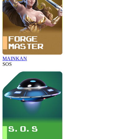
MAINKAN
SOS