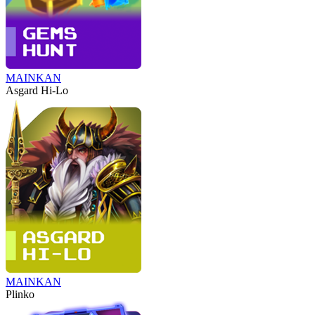
MAINKAN
Asgard Hi-Lo
MAINKAN
Plinko