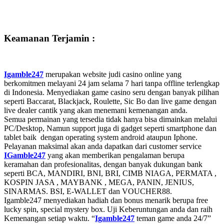
Keamanan Terjamin :
Igamble247
merupakan website judi casino online yang
berkomitmen melayani 24 jam selama 7 hari tanpa offline terlengkap
di Indonesia. Menyediakan game casino seru dengan banyak pilihan
seperti Baccarat, Blackjack, Roulette, Sic Bo dan live game dengan
live dealer cantik yang akan menemani kemenangan anda.
Semua permainan yang tersedia tidak hanya bisa dimainkan melalui
PC/Desktop, Namun support juga di gadget seperti smartphone dan
tablet baik dengan operating system android ataupun Iphone.
Pelayanan maksimal akan anda dapatkan dari customer service
IGamble247
yang akan memberikan pengalaman berupa
keramahan dan profesionalitas, dengan banyak dukungan bank
seperti BCA, MANDIRI, BNI, BRI, CIMB NIAGA, PERMATA ,
KOSPIN JASA , MAYBANK , MEGA, PANIN, JENIUS,
SINARMAS. BSI, E-WALLET dan VOUCHER88.
Igamble247 menyediakan hadiah dan bonus menarik berupa free
lucky spin, special mystery box. Uji Keberuntungan anda dan raih
Kemenangan setiap waktu. “
Igamble247
teman game anda 24/7”