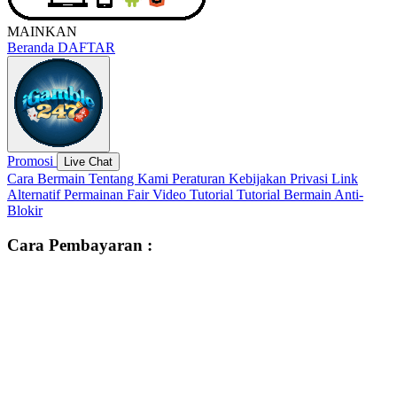
MAINKAN
Beranda
DAFTAR
Promosi
Live Chat
Cara Bermain
Tentang Kami
Peraturan
Kebijakan Privasi
Link
Alternatif
Permainan Fair
Video Tutorial
Tutorial Bermain
Anti-
Blokir
Cara Pembayaran :