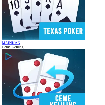
MAINKAN
Ceme Keliling