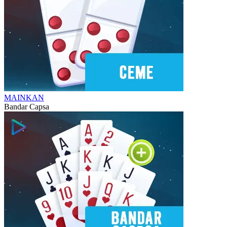
MAINKAN
Bandar Capsa