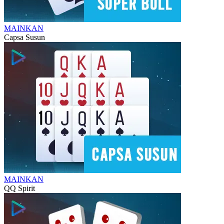
MAINKAN
Capsa Susun
MAINKAN
QQ Spirit