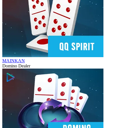
MAINKAN
Domino Dealer