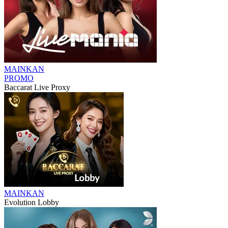
MAINKAN
PROMO
Baccarat Live Proxy
MAINKAN
Evolution Lobby