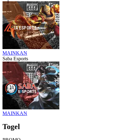
MAINKAN
Saba Esports
MAINKAN
Togel
PROMO