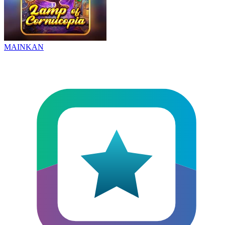
MAINKAN