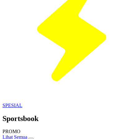
SPESIAL
Sportsbook
PROMO
Lihat Semua