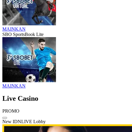
MAINKAN
SBO SportsBook Lite
MAINKAN
Live Casino
PROMO
New IDNLIVE Lobby