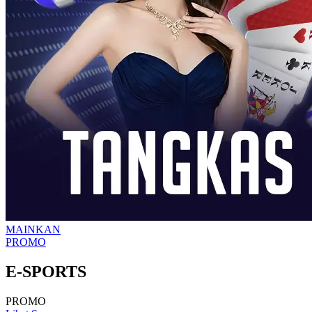
MAINKAN
PROMO
E-SPORTS
PROMO