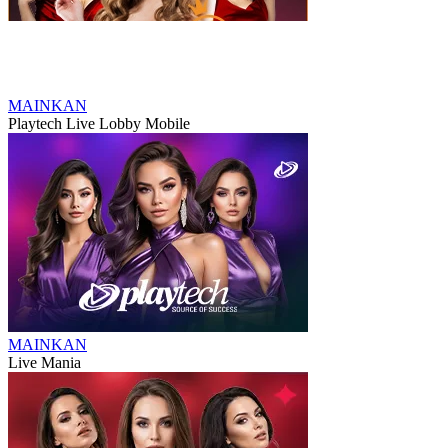
MAINKAN
Playtech Live Lobby Mobile
MAINKAN
Live Mania