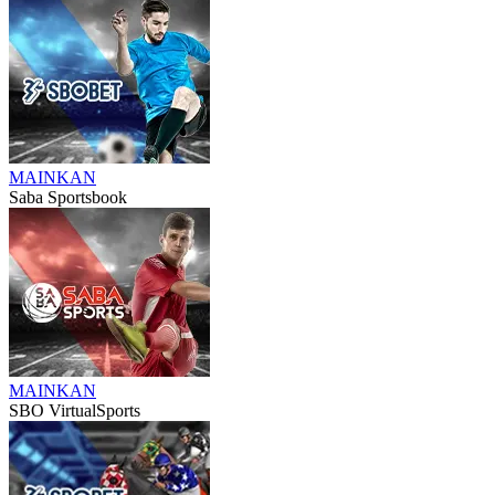
MAINKAN
Saba Sportsbook
MAINKAN
SBO VirtualSports