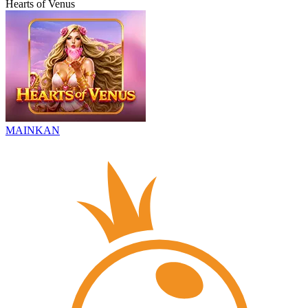
Hearts of Venus
MAINKAN