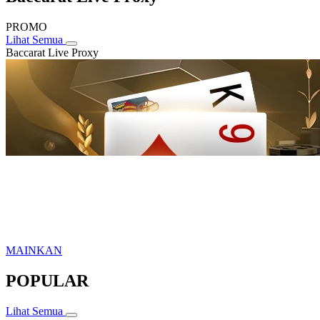
PROMO
Lihat Semua
Baccarat Live Proxy
MAINKAN
POPULAR
Lihat Semua