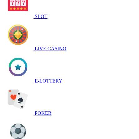
SLOT
LIVE CASINO
E-LOTTERY
POKER