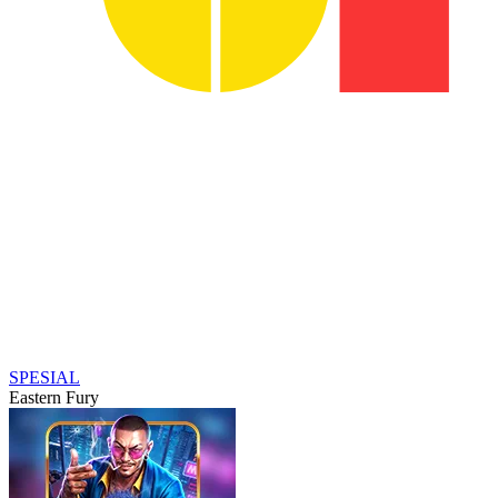
SPESIAL
Eastern Fury