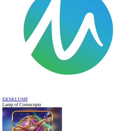
EKSKLUSIF
Lamp of Cornucopia