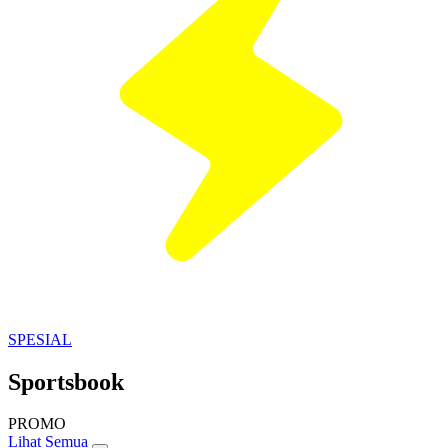
SPESIAL
Sportsbook
PROMO
Lihat Semua