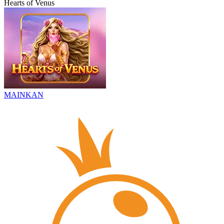
Hearts of Venus
MAINKAN