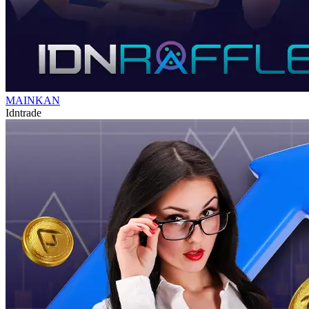
MAINKAN
Idntrade