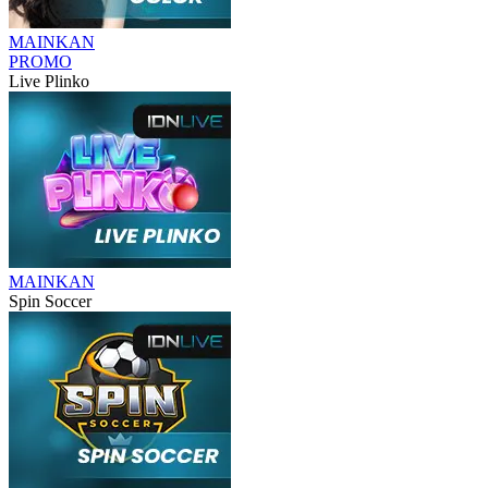
MAINKAN
PROMO
Live Plinko
MAINKAN
Spin Soccer