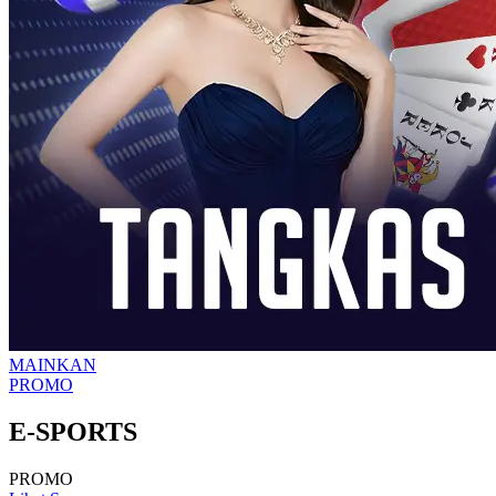
MAINKAN
PROMO
E-SPORTS
PROMO