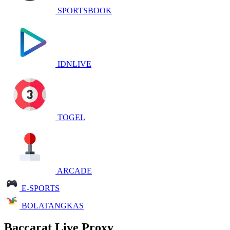
SPORTSBOOK
IDNLIVE
TOGEL
ARCADE
E-SPORTS
BOLATANGKAS
Baccarat Live Proxy