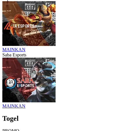
MAINKAN
Saba Esports
MAINKAN
Togel
PROMO