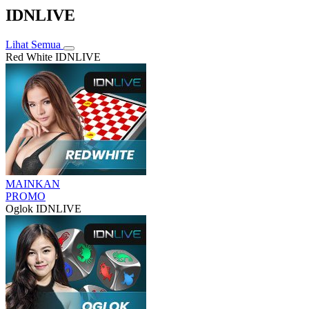
IDNLIVE
Lihat Semua
Red White IDNLIVE
MAINKAN
PROMO
Oglok IDNLIVE